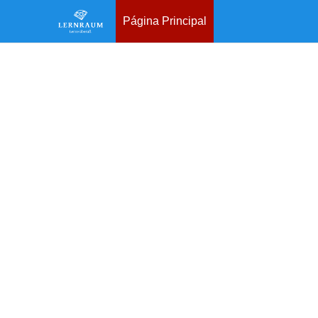
Página Principal
Salta al contenido principal