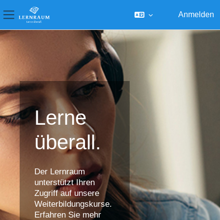
Anmelden
Website-Übersicht
Zum Hauptinhalt
Lerne
überall.
Der Lernraum
unterstützt Ihren
Zugriff auf unsere
Weiterbildungskurse.
Erfahren Sie mehr